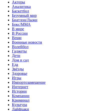
Актеры
Аналитика
Баскетбол
Безумный мир
Биатлон/Лыжи
Бокс/MMA
В мире
В России
Вещи
Военные новости
Волейбол
Гаджеты
Дети
Дом и сад
Еда
Звёзды
Здоровье
Игры
Импортозамещение
Интернет
Истории
Компании
Криминал
Культура
Лайфхаки