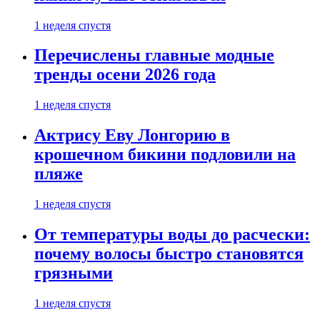
1 неделя спустя
Перечислены главные модные
тренды осени 2026 года
1 неделя спустя
Актрису Еву Лонгорию в
крошечном бикини подловили на
пляже
1 неделя спустя
От температуры воды до расчески:
почему волосы быстро становятся
грязными
1 неделя спустя