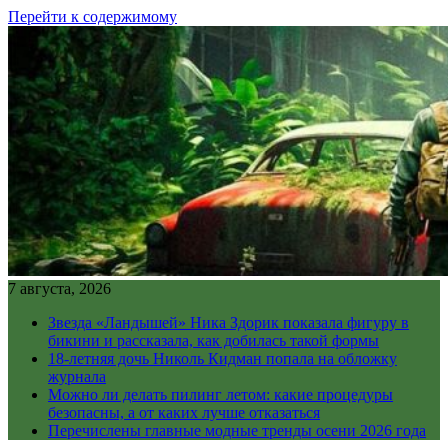
Перейти к содержимому
7 августа, 2026
Звезда «Ландышей» Ника Здорик показала фигуру в
бикини и рассказала, как добилась такой формы
18-летняя дочь Николь Кидман попала на обложку
журнала
Можно ли делать пилинг летом: какие процедуры
безопасны, а от каких лучше отказаться
Перечислены главные модные тренды осени 2026 года