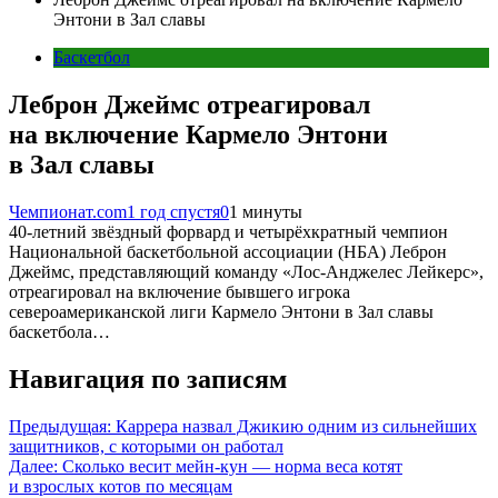
Энтони в Зал славы
Баскетбол
Леброн Джеймс отреагировал
на включение Кармело Энтони
в Зал славы
Чемпионат.com
1 год спустя
0
1 минуты
40-летний звёздный форвард и четырёхкратный чемпион
Национальной баскетбольной ассоциации (НБА) Леброн
Джеймс, представляющий команду «Лос-Анджелес Лейкерс»,
отреагировал на включение бывшего игрока
североамериканской лиги Кармело Энтони в Зал славы
баскетбола…
Навигация по записям
Предыдущая:
Каррера назвал Джикию одним из сильнейших
защитников, с которыми он работал
Далее:
Сколько весит мейн-кун — норма веса котят
и взрослых котов по месяцам