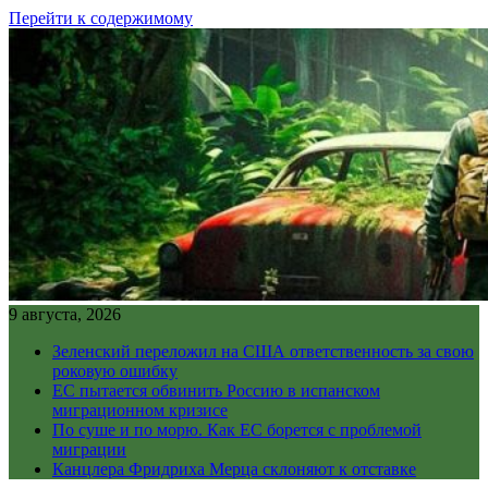
Перейти к содержимому
9 августа, 2026
Зеленский переложил на США ответственность за свою
роковую ошибку
ЕС пытается обвинить Россию в испанском
миграционном кризисе
По суше и по морю. Как ЕС борется с проблемой
миграции
Канцлера Фридриха Мерца склоняют к отставке