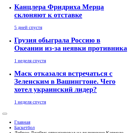
Канцлера Фридриха Мерца
склоняют к отставке
5 дней спустя
Грузия обыграла Россию в
Океании из-за неявки противника
1 неделя спустя
Маск отказался встречаться с
Зеленским в Вашингтоне. Чего
хотел украинский лидер?
1 неделя спустя
Главная
Баскетбол
Леброн Джеймс отреагировал на включение Кармело