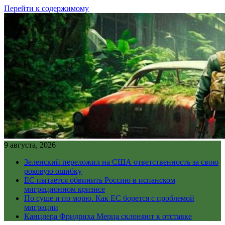
Перейти к содержимому
9 августа, 2026
Зеленский переложил на США ответственность за свою
роковую ошибку
ЕС пытается обвинить Россию в испанском
миграционном кризисе
По суше и по морю. Как ЕС борется с проблемой
миграции
Канцлера Фридриха Мерца склоняют к отставке