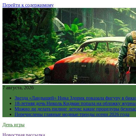
Перейти к содержимому
7 августа, 2026
Звезда «Ландышей» Ника Здорик показала фигуру в бикин
18-летняя дочь Николь Кидман попала на обложку журна
Можно ли делать пилинг летом: какие процедуры безопасн
Перечислены главные модные тренды осени 2026 года
День игры
Новостная рассылка