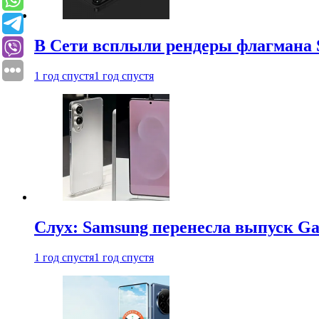
В Сети всплыли рендеры флагмана S
1 год спустя
1 год спустя
Слух: Samsung перенесла выпуск Gal
1 год спустя
1 год спустя