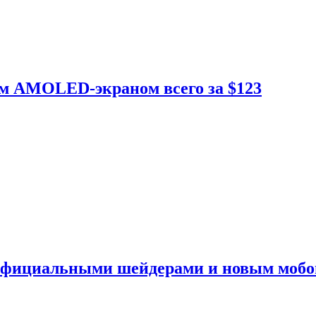
ым AMOLED-экраном всего за $123
 официальными шейдерами и новым моб