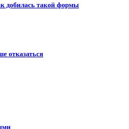
ак добилась такой формы
ше отказаться
ными