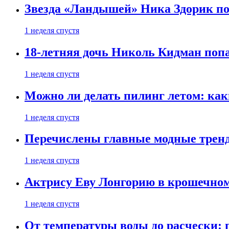
Звезда «Ландышей» Ника Здорик пок
1 неделя спустя
18-летняя дочь Николь Кидман поп
1 неделя спустя
Можно ли делать пилинг летом: как
1 неделя спустя
Перечислены главные модные тренд
1 неделя спустя
Актрису Еву Лонгорию в крошечном
1 неделя спустя
От температуры воды до расчески: