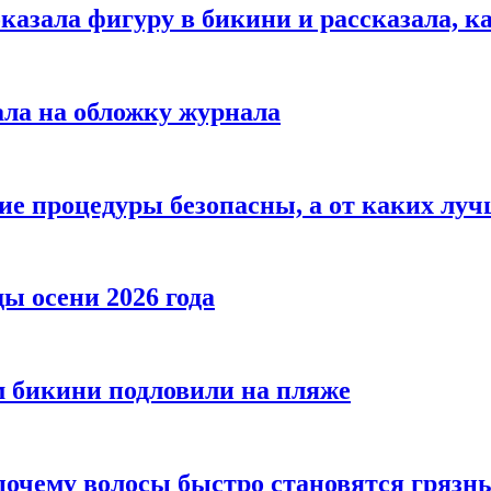
азала фигуру в бикини и рассказала, к
ала на обложку журнала
ие процедуры безопасны, а от каких луч
ы осени 2026 года
 бикини подловили на пляже
 почему волосы быстро становятся гряз