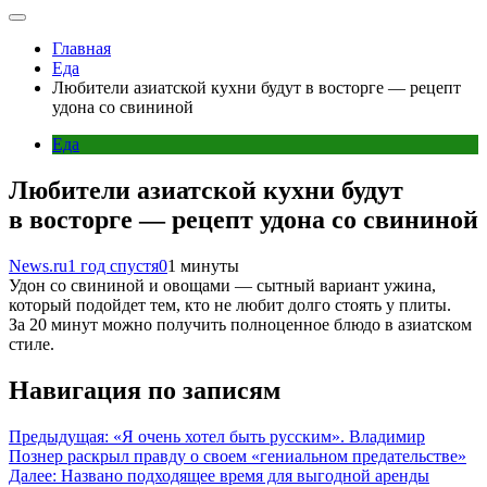
Главная
Еда
Любители азиатской кухни будут в восторге — рецепт
удона со свининой
Еда
Любители азиатской кухни будут
в восторге — рецепт удона со свининой
News.ru
1 год спустя
0
1 минуты
Удон со свининой и овощами — сытный вариант ужина,
который подойдет тем, кто не любит долго стоять у плиты.
За 20 минут можно получить полноценное блюдо в азиатском
стиле.
Навигация по записям
Предыдущая:
«Я очень хотел быть русским». Владимир
Познер раскрыл правду о своем «гениальном предательстве»
Далее:
Названо подходящее время для выгодной аренды