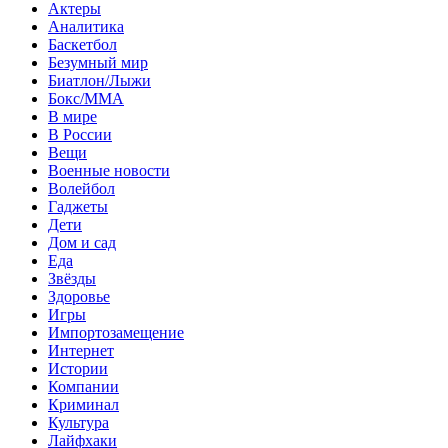
Актеры
Аналитика
Баскетбол
Безумный мир
Биатлон/Лыжи
Бокс/MMA
В мире
В России
Вещи
Военные новости
Волейбол
Гаджеты
Дети
Дом и сад
Еда
Звёзды
Здоровье
Игры
Импортозамещение
Интернет
Истории
Компании
Криминал
Культура
Лайфхаки