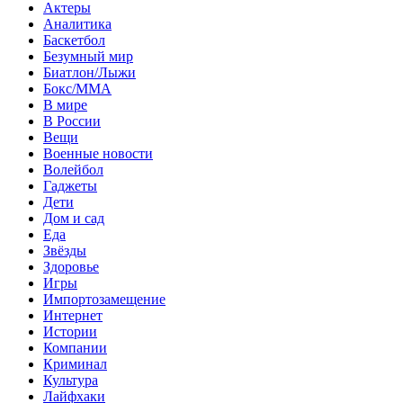
Актеры
Аналитика
Баскетбол
Безумный мир
Биатлон/Лыжи
Бокс/MMA
В мире
В России
Вещи
Военные новости
Волейбол
Гаджеты
Дети
Дом и сад
Еда
Звёзды
Здоровье
Игры
Импортозамещение
Интернет
Истории
Компании
Криминал
Культура
Лайфхаки