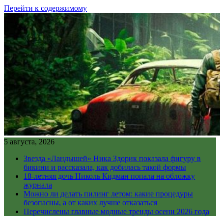
Перейти к содержимому
5 августа, 2026
Звезда «Ландышей» Ника Здорик показала фигуру в
бикини и рассказала, как добилась такой формы
18-летняя дочь Николь Кидман попала на обложку
журнала
Можно ли делать пилинг летом: какие процедуры
безопасны, а от каких лучше отказаться
Перечислены главные модные тренды осени 2026 года