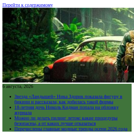
Перейти к содержимому
6 августа, 2026
Звезда «Ландышей» Ника Здорик показала фигуру в
бикини и рассказала, как добилась такой формы
18-летняя дочь Николь Кидман попала на обложку
журнала
Можно ли делать пилинг летом: какие процедуры
безопасны, а от каких лучше отказаться
Перечислены главные модные тренды осени 2026 года