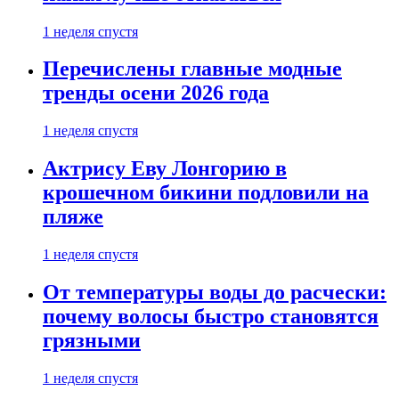
1 неделя спустя
Перечислены главные модные
тренды осени 2026 года
1 неделя спустя
Актрису Еву Лонгорию в
крошечном бикини подловили на
пляже
1 неделя спустя
От температуры воды до расчески:
почему волосы быстро становятся
грязными
1 неделя спустя