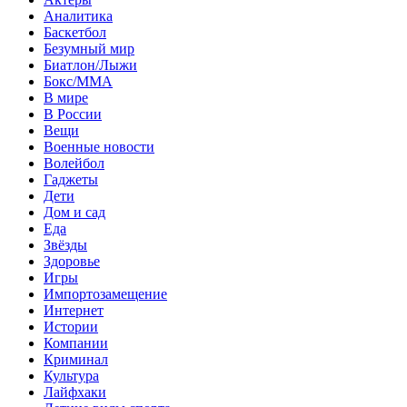
Аналитика
Баскетбол
Безумный мир
Биатлон/Лыжи
Бокс/MMA
В мире
В России
Вещи
Военные новости
Волейбол
Гаджеты
Дети
Дом и сад
Еда
Звёзды
Здоровье
Игры
Импортозамещение
Интернет
Истории
Компании
Криминал
Культура
Лайфхаки