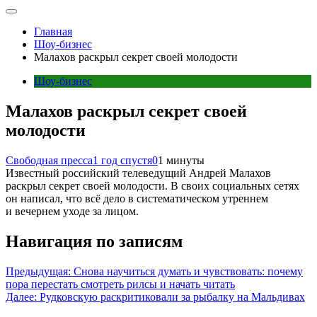
Главная
Шоу-бизнес
Малахов раскрыл секрет своей молодости
Шоу-бизнес
Малахов раскрыл секрет своей
молодости
Свободная пресса
1 год спустя
0
1 минуты
Известный российский телеведущий Андрей Малахов
раскрыл секрет своей молодости. В своих социальных сетях
он написал, что всё дело в систематическом утреннем
и вечернем уходе за лицом.
Навигация по записям
Предыдущая:
Снова научиться думать и чувствовать: почему
пора перестать смотреть рилсы и начать читать
Далее:
Рудковскую раскритиковали за рыбалку на Мальдивах