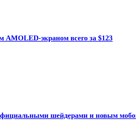
ым AMOLED-экраном всего за $123
 официальными шейдерами и новым моб