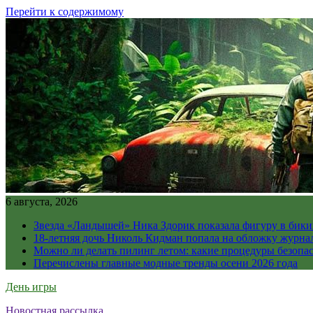
Перейти к содержимому
6 августа, 2026
Звезда «Ландышей» Ника Здорик показала фигуру в бикин
18-летняя дочь Николь Кидман попала на обложку журна
Можно ли делать пилинг летом: какие процедуры безопасн
Перечислены главные модные тренды осени 2026 года
День игры
Новостная рассылка