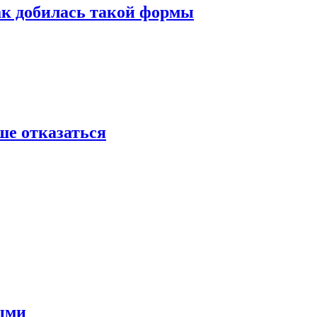
ак добилась такой формы
ше отказаться
ными