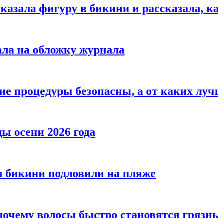
азала фигуру в бикини и рассказала, к
ала на обложку журнала
ие процедуры безопасны, а от каких луч
ы осени 2026 года
 бикини подловили на пляже
 почему волосы быстро становятся гряз