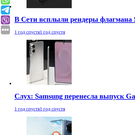
В Сети всплыли рендеры флагмана S
1 год спустя
1 год спустя
Слух: Samsung перенесла выпуск Gal
1 год спустя
1 год спустя