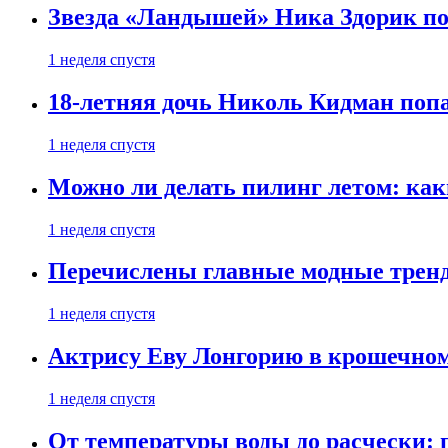
Звезда «Ландышей» Ника Здорик пок
1 неделя спустя
18-летняя дочь Николь Кидман поп
1 неделя спустя
Можно ли делать пилинг летом: как
1 неделя спустя
Перечислены главные модные тренд
1 неделя спустя
Актрису Еву Лонгорию в крошечном
1 неделя спустя
От температуры воды до расчески: