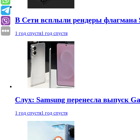
В Сети всплыли рендеры флагмана S
1 год спустя
1 год спустя
Слух: Samsung перенесла выпуск Gal
1 год спустя
1 год спустя