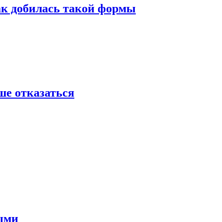
ак добилась такой формы
ше отказаться
ными