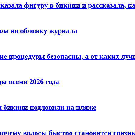
азала фигуру в бикини и рассказала, к
ала на обложку журнала
ие процедуры безопасны, а от каких луч
ы осени 2026 года
 бикини подловили на пляже
 почему волосы быстро становятся гряз