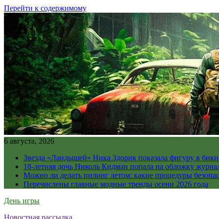
Перейти к содержимому
6 августа, 2026
Звезда «Ландышей» Ника Здорик показала фигуру в бикин
18-летняя дочь Николь Кидман попала на обложку журна
Можно ли делать пилинг летом: какие процедуры безопасн
Перечислены главные модные тренды осени 2026 года
День игры
Новостная рассылка