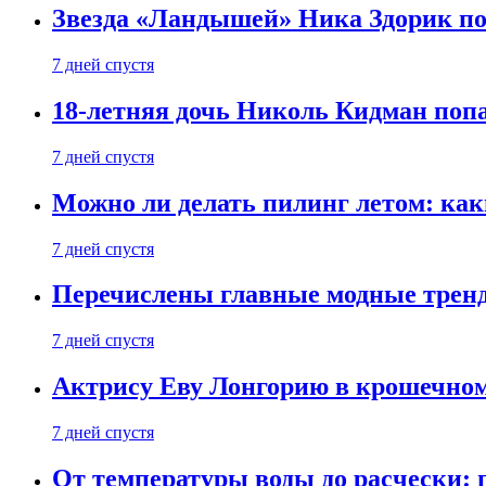
Звезда «Ландышей» Ника Здорик пок
7 дней спустя
18-летняя дочь Николь Кидман поп
7 дней спустя
Можно ли делать пилинг летом: как
7 дней спустя
Перечислены главные модные тренд
7 дней спустя
Актрису Еву Лонгорию в крошечном
7 дней спустя
От температуры воды до расчески: