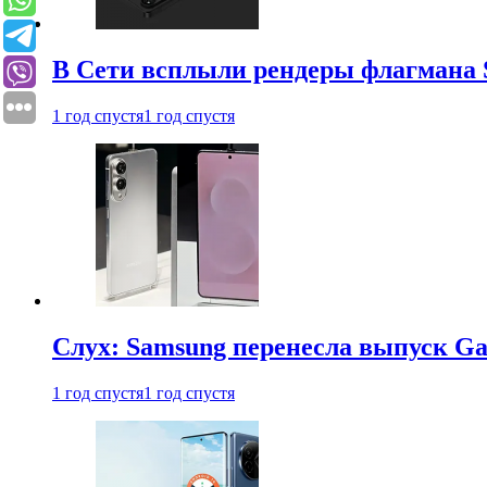
В Сети всплыли рендеры флагмана S
1 год спустя
1 год спустя
Слух: Samsung перенесла выпуск Gal
1 год спустя
1 год спустя