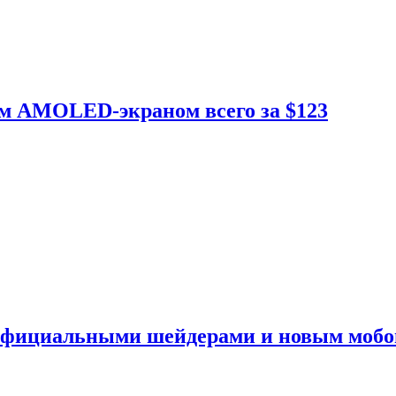
ым AMOLED-экраном всего за $123
 официальными шейдерами и новым моб