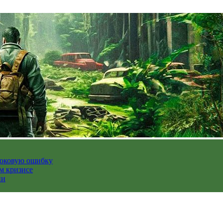
роковую ошибку
м кризисе
ии