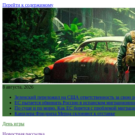
Перейти к содержимому
8 августа, 2026
Зеленский переложил на США ответственность за свою 
ЕС пытается обвинить Россию в испанском миграционно
По суше и по морю. Как ЕС борется с проблемой миграц
Канцлера Фридриха Мерца склоняют к отставке
День игры
Новостная рассылка