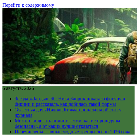
Перейти к содержимому
6 августа, 2026
Звезда «Ландышей» Ника Здорик показала фигуру в
бикини и рассказала, как добилась такой формы
18-летняя дочь Николь Кидман попала на обложку
журнала
Можно ли делать пилинг летом: какие процедуры
безопасны, а от каких лучше отказаться
Перечислены главные модные тренды осени 2026 года