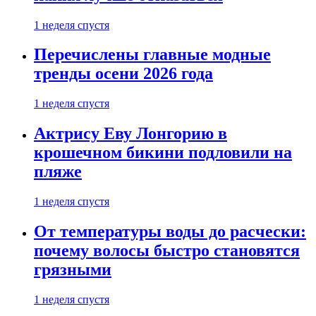
1 неделя спустя
Перечислены главные модные
тренды осени 2026 года
1 неделя спустя
Актрису Еву Лонгорию в
крошечном бикини подловили на
пляже
1 неделя спустя
От температуры воды до расчески:
почему волосы быстро становятся
грязными
1 неделя спустя