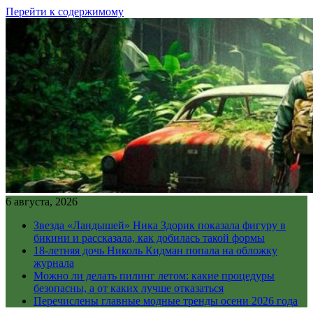
Перейти к содержимому
6 августа, 2026
Звезда «Ландышей» Ника Здорик показала фигуру в
бикини и рассказала, как добилась такой формы
18-летняя дочь Николь Кидман попала на обложку
журнала
Можно ли делать пилинг летом: какие процедуры
безопасны, а от каких лучше отказаться
Перечислены главные модные тренды осени 2026 года