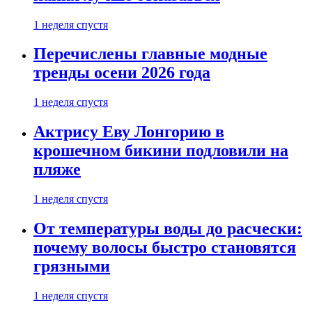
1 неделя спустя
Перечислены главные модные
тренды осени 2026 года
1 неделя спустя
Актрису Еву Лонгорию в
крошечном бикини подловили на
пляже
1 неделя спустя
От температуры воды до расчески:
почему волосы быстро становятся
грязными
1 неделя спустя