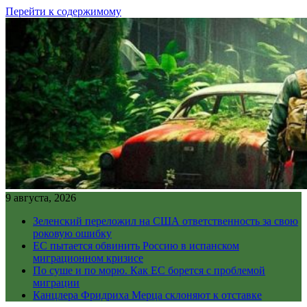
Перейти к содержимому
9 августа, 2026
Зеленский переложил на США ответственность за свою
роковую ошибку
ЕС пытается обвинить Россию в испанском
миграционном кризисе
По суше и по морю. Как ЕС борется с проблемой
миграции
Канцлера Фридриха Мерца склоняют к отставке