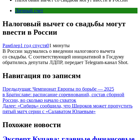
Личный счет
Налоговый вычет со свадьбы могут
ввести в России
Рамблер
1 год спустя
0
1 минуты
В России задумались о введении налогового вычета
со свадьбы. С соответствующей инициативой в Госдуму
обратились депутаты ЛДПР, передает Telegram-канал Shot.
Навигация по записям
Предыдущая:
Чемпионат Европы по борьбе — 2025
в Братиславе: расписание соревнований, состав сборной
России, во сколько начало схваток
Далее:
«Сибирь» сообщила, что Широков может пропустить
пятый матч серии с «Салаватом Юлаевым»
Похожие новости
Эксперт Кучава: главные финансовые