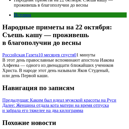
проживешь в благополучии до весны
Истории
Народные приметы на 22 октября:
Съешь кашу — проживешь
в благополучии до весны
Российская Газета
10 месяцев спустя
0
1 минуты
В этот день православные вспоминают апостола Иакова
Алфеева — одного из двенадцати ближайших учеников
Христа. В народе этот день называли Яков Студеный,
или день Первой каши.
Навигация по записям
Предыдущая:
Каким был идеал мужской красоты на Руси
Далее:
Женщина отдала кота матери на время отпуска
и забрала его тяжелее на два килограмма
Похожие новости