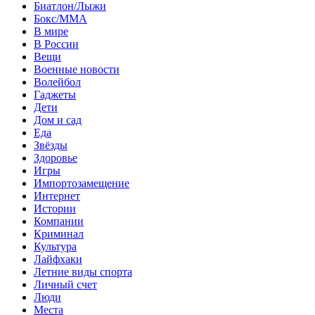
Биатлон/Лыжи
Бокс/MMA
В мире
В России
Вещи
Военные новости
Волейбол
Гаджеты
Дети
Дом и сад
Еда
Звёзды
Здоровье
Игры
Импортозамещение
Интернет
Истории
Компании
Криминал
Культура
Лайфхаки
Летние виды спорта
Личный счет
Люди
Места