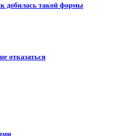
ак добилась такой формы
ше отказаться
ными