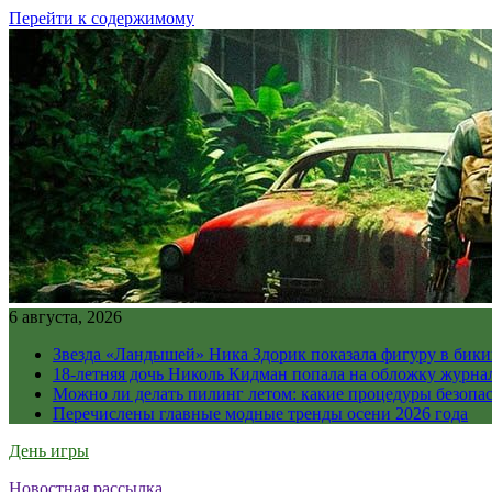
Перейти к содержимому
6 августа, 2026
Звезда «Ландышей» Ника Здорик показала фигуру в бикин
18-летняя дочь Николь Кидман попала на обложку журна
Можно ли делать пилинг летом: какие процедуры безопасн
Перечислены главные модные тренды осени 2026 года
День игры
Новостная рассылка