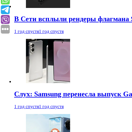
В Сети всплыли рендеры флагмана S
1 год спустя
1 год спустя
Слух: Samsung перенесла выпуск Gal
1 год спустя
1 год спустя