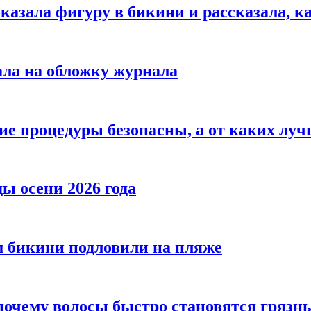
азала фигуру в бикини и рассказала, к
ала на обложку журнала
ие процедуры безопасны, а от каких луч
ы осени 2026 года
 бикини подловили на пляже
 почему волосы быстро становятся гряз