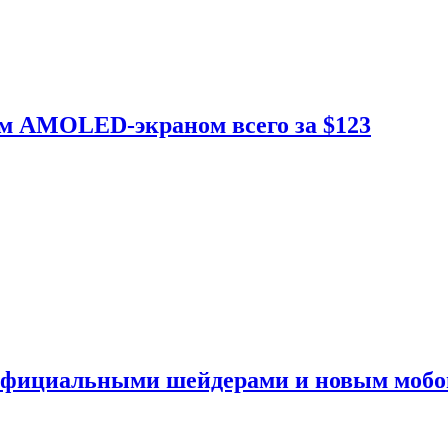
ым AMOLED-экраном всего за $123
 официальными шейдерами и новым моб