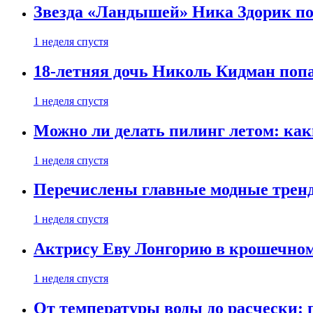
Звезда «Ландышей» Ника Здорик пок
1 неделя спустя
18-летняя дочь Николь Кидман поп
1 неделя спустя
Можно ли делать пилинг летом: как
1 неделя спустя
Перечислены главные модные тренд
1 неделя спустя
Актрису Еву Лонгорию в крошечном
1 неделя спустя
От температуры воды до расчески: