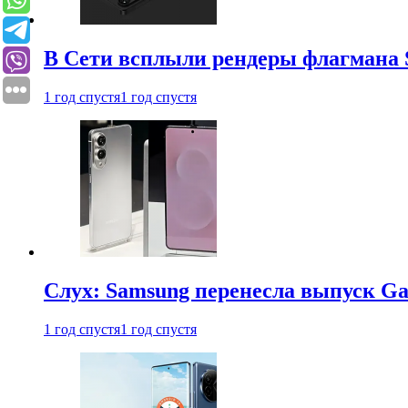
В Сети всплыли рендеры флагмана S
1 год спустя
1 год спустя
Слух: Samsung перенесла выпуск Gal
1 год спустя
1 год спустя