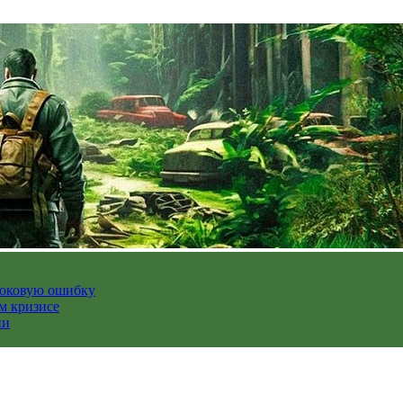
роковую ошибку
м кризисе
ии