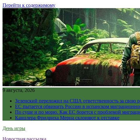
Перейти к содержимому
9 августа, 2026
Зеленский переложил на США ответственность за свою 
ЕС пытается обвинить Россию в испанском миграционно
По суше и по морю. Как ЕС борется с проблемой миграц
Канцлера Фридриха Мерца склоняют к отставке
День игры
Новостная рассылка