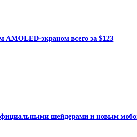
ым AMOLED-экраном всего за $123
 официальными шейдерами и новым моб