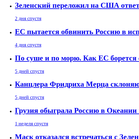
Зеленский переложил на США ответ
2 дня спустя
ЕС пытается обвинить Россию в ис
4 дня спустя
По суше и по морю. Как ЕС борется
5 дней спустя
Канцлера Фридриха Мерца склоняют
5 дней спустя
Грузия обыграла Россию в Океании 
1 неделя спустя
Маск отказался встречаться с Зеле