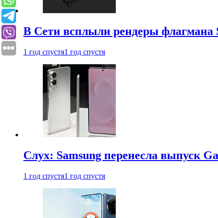
В Сети всплыли рендеры флагмана S
1 год спустя
1 год спустя
Слух: Samsung перенесла выпуск Gal
1 год спустя
1 год спустя