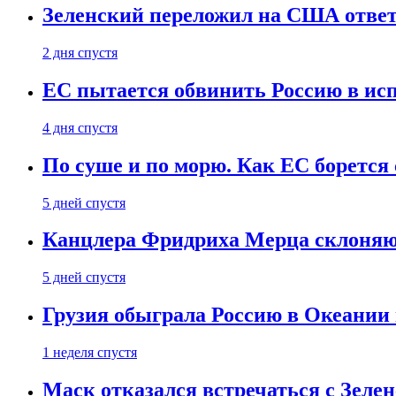
Зеленский переложил на США ответ
2 дня спустя
ЕС пытается обвинить Россию в ис
4 дня спустя
По суше и по морю. Как ЕС борется
5 дней спустя
Канцлера Фридриха Мерца склоняют
5 дней спустя
Грузия обыграла Россию в Океании 
1 неделя спустя
Маск отказался встречаться с Зеле