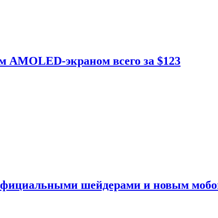
ым AMOLED-экраном всего за $123
 официальными шейдерами и новым моб