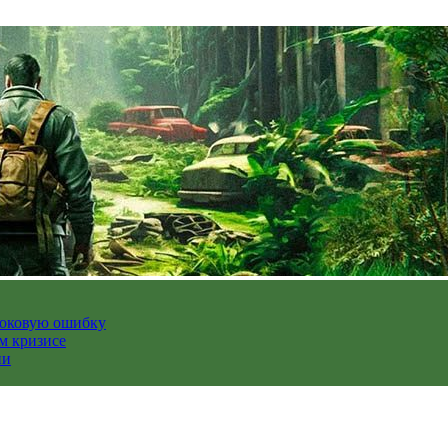
роковую ошибку
м кризисе
ии