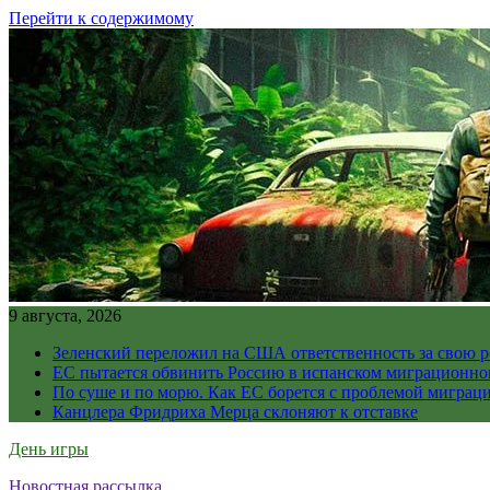
Перейти к содержимому
9 августа, 2026
Зеленский переложил на США ответственность за свою 
ЕС пытается обвинить Россию в испанском миграционно
По суше и по морю. Как ЕС борется с проблемой миграц
Канцлера Фридриха Мерца склоняют к отставке
День игры
Новостная рассылка