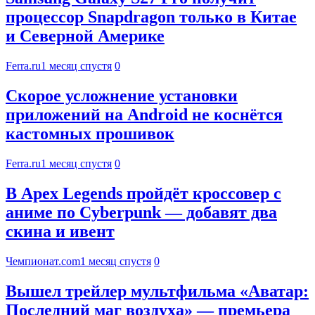
процессор Snapdragon только в Китае
и Северной Америке
Ferra.ru
1 месяц спустя
0
Скорое усложнение установки
приложений на Android не коснётся
кастомных прошивок
Ferra.ru
1 месяц спустя
0
В Apex Legends пройдёт кроссовер с
аниме по Cyberpunk — добавят два
скина и ивент
Чемпионат.com
1 месяц спустя
0
Вышел трейлер мультфильма «Аватар:
Последний маг воздуха» — премьера