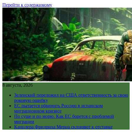
Перейти к содержимому
8 августа, 2026
Зеленский переложил на США ответственность за свою
роковую ошибку
ЕС пытается обвинить Россию в испанском
миграционном кризисе
По суше и по морю. Как ЕС борется с проблемой
миграции
Канцлера Фридриха Мерца склоняют к отставке