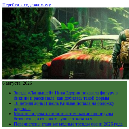
Перейти к содержимому
6 августа, 2026
Звезда «Ландышей» Ника Здорик показала фигуру в
бикини и рассказала, как добилась такой формы
18-летняя дочь Николь Кидман попала на обложку
журнала
Можно ли делать пилинг летом: какие процедуры
безопасны, а от каких лучше отказаться
Перечислены главные модные тренды осени 2026 года