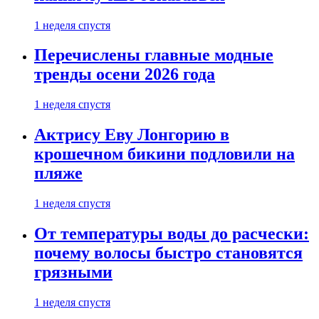
1 неделя спустя
Перечислены главные модные
тренды осени 2026 года
1 неделя спустя
Актрису Еву Лонгорию в
крошечном бикини подловили на
пляже
1 неделя спустя
От температуры воды до расчески:
почему волосы быстро становятся
грязными
1 неделя спустя