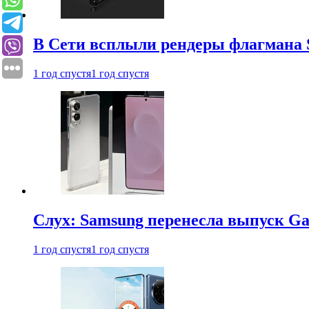
В Сети всплыли рендеры флагмана S
1 год спустя
1 год спустя
Слух: Samsung перенесла выпуск Gal
1 год спустя
1 год спустя