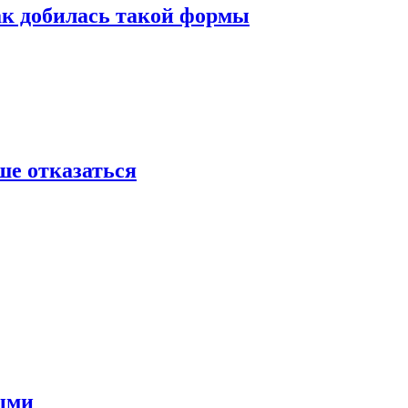
ак добилась такой формы
ше отказаться
ными