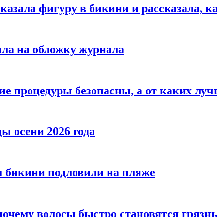
азала фигуру в бикини и рассказала, к
ала на обложку журнала
ие процедуры безопасны, а от каких луч
ы осени 2026 года
 бикини подловили на пляже
 почему волосы быстро становятся гряз