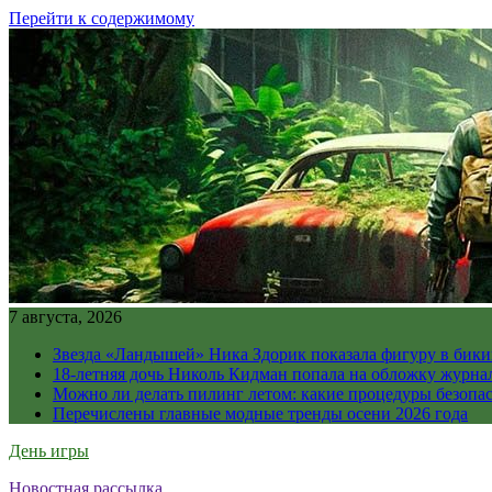
Перейти к содержимому
7 августа, 2026
Звезда «Ландышей» Ника Здорик показала фигуру в бикин
18-летняя дочь Николь Кидман попала на обложку журна
Можно ли делать пилинг летом: какие процедуры безопасн
Перечислены главные модные тренды осени 2026 года
День игры
Новостная рассылка