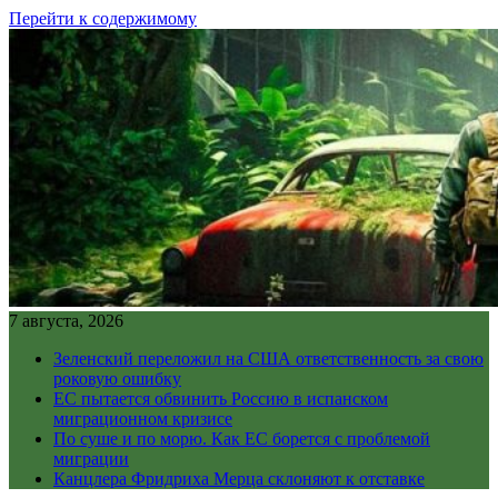
Перейти к содержимому
7 августа, 2026
Зеленский переложил на США ответственность за свою
роковую ошибку
ЕС пытается обвинить Россию в испанском
миграционном кризисе
По суше и по морю. Как ЕС борется с проблемой
миграции
Канцлера Фридриха Мерца склоняют к отставке