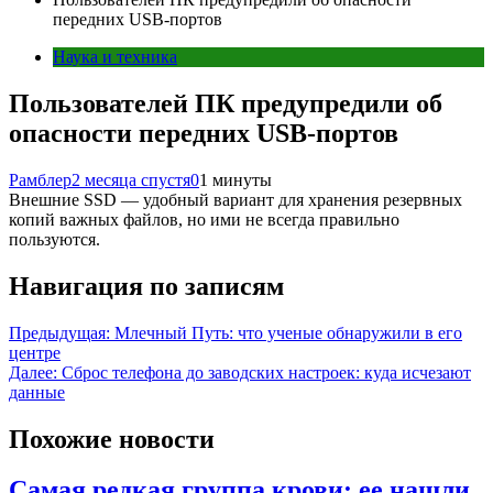
передних USB-портов
Наука и техника
Пользователей ПК предупредили об
опасности передних USB-портов
Рамблер
2 месяца спустя
0
1 минуты
Внешние SSD — удобный вариант для хранения резервных
копий важных файлов, но ими не всегда правильно
пользуются.
Навигация по записям
Предыдущая:
Млечный Путь: что ученые обнаружили в его
центре
Далее:
Сброс телефона до заводских настроек: куда исчезают
данные
Похожие новости
Самая редкая группа крови: ее нашли