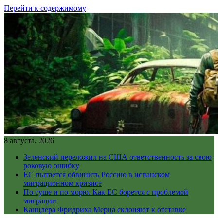
Перейти к содержимому
8 августа, 2026
Зеленский переложил на США ответственность за свою
роковую ошибку
ЕС пытается обвинить Россию в испанском
миграционном кризисе
По суше и по морю. Как ЕС борется с проблемой
миграции
Канцлера Фридриха Мерца склоняют к отставке