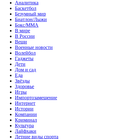
Аналитика
Баскетбол
Безумный мир
Биатлон/Лыжи
Бокс/MMA
В мире
В России
Вещи
Военные новости
Волейбол
Гаджеты
Дети
Дом и сад
Еда
Звёзды
Здоровье
Игры
Импортозамещение
Интернет
Истории
Компании
Криминал
Культура
Лайфхаки
Летние виды спорта