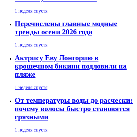
1 неделя спустя
Перечислены главные модные
тренды осени 2026 года
1 неделя спустя
Актрису Еву Лонгорию в
крошечном бикини подловили на
пляже
1 неделя спустя
От температуры воды до расчески:
почему волосы быстро становятся
грязными
1 неделя спустя