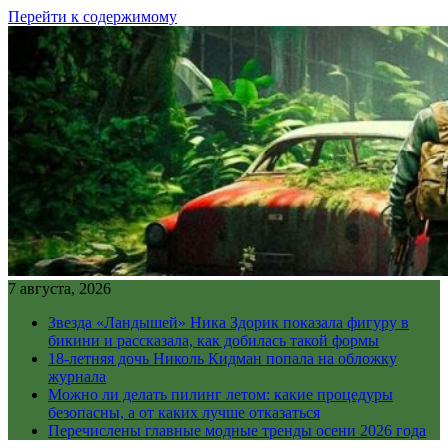
Перейти к содержимому
7 августа, 2026
Звезда «Ландышей» Ника Здорик показала фигуру в
бикини и рассказала, как добилась такой формы
18-летняя дочь Николь Кидман попала на обложку
журнала
Можно ли делать пилинг летом: какие процедуры
безопасны, а от каких лучше отказаться
Перечислены главные модные тренды осени 2026 года