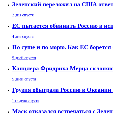
Зеленский переложил на США ответ
2 дня спустя
ЕС пытается обвинить Россию в ис
4 дня спустя
По суше и по морю. Как ЕС борется
5 дней спустя
Канцлера Фридриха Мерца склоняют
5 дней спустя
Грузия обыграла Россию в Океании 
1 неделя спустя
Маск отказался встречаться с Зеле