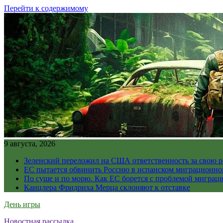
Перейти к содержимому
9 августа, 2026
Зеленский переложил на США ответственность за свою 
ЕС пытается обвинить Россию в испанском миграционно
По суше и по морю. Как ЕС борется с проблемой миграц
Канцлера Фридриха Мерца склоняют к отставке
День игры
Новостная рассылка