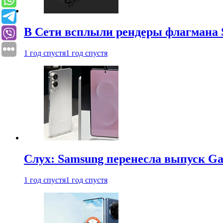
В Сети всплыли рендеры флагмана S
1 год спустя
1 год спустя
Слух: Samsung перенесла выпуск Gal
1 год спустя
1 год спустя