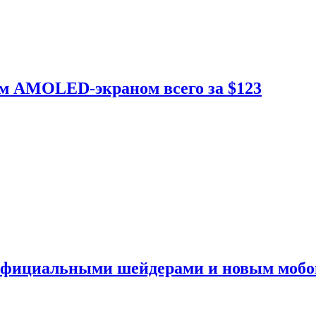
ым AMOLED-экраном всего за $123
 официальными шейдерами и новым моб