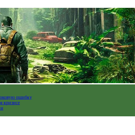
роковую ошибку
м кризисе
ии