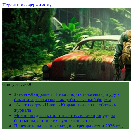
Перейти к содержимому
6 августа, 2026
Звезда «Ландышей» Ника Здорик показала фигуру в
бикини и рассказала, как добилась такой формы
18-летняя дочь Николь Кидман попала на обложку
журнала
Можно ли делать пилинг летом: какие процедуры
безопасны, а от каких лучше отказаться
Перечислены главные модные тренды осени 2026 года