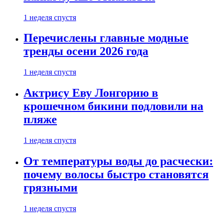
1 неделя спустя
Перечислены главные модные
тренды осени 2026 года
1 неделя спустя
Актрису Еву Лонгорию в
крошечном бикини подловили на
пляже
1 неделя спустя
От температуры воды до расчески:
почему волосы быстро становятся
грязными
1 неделя спустя