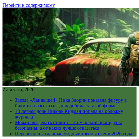
Перейти к содержимому
7 августа, 2026
Звезда «Ландышей» Ника Здорик показала фигуру в
бикини и рассказала, как добилась такой формы
18-летняя дочь Николь Кидман попала на обложку
журнала
Можно ли делать пилинг летом: какие процедуры
безопасны, а от каких лучше отказаться
Перечислены главные модные тренды осени 2026 года