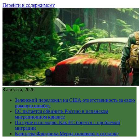
Перейти к содержимому
8 августа, 2026
Зеленский переложил на США ответственность за свою
роковую ошибку
ЕС пытается обвинить Россию в испанском
миграционном кризисе
По суше и по морю. Как ЕС борется с проблемой
миграции
Канцлера Фридриха Мерца склоняют к отставке