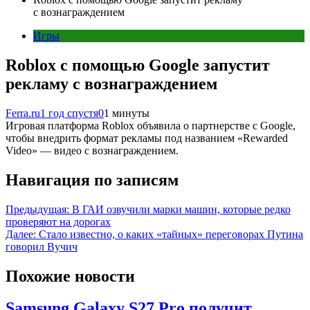
с вознаграждением
Игры
Roblox с помощью Google запустит
рекламу с вознаграждением
Ferra.ru
1 год спустя
0
1 минуты
Игровая платформа Roblox объявила о партнерстве с Google,
чтобы внедрить формат рекламы под названием «Rewarded
Video» — видео с вознаграждением.
Навигация по записям
Предыдущая:
В ГАИ озвучили марки машин, которые редко
проверяют на дорогах
Далее:
Стало известно, о каких «тайных» переговорах Путина
говорил Вучич
Похожие новости
Samsung Galaxy S27 Pro получит