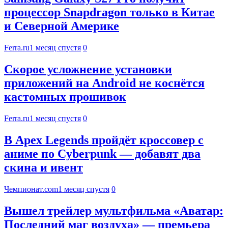
процессор Snapdragon только в Китае
и Северной Америке
Ferra.ru
1 месяц спустя
0
Скорое усложнение установки
приложений на Android не коснётся
кастомных прошивок
Ferra.ru
1 месяц спустя
0
В Apex Legends пройдёт кроссовер с
аниме по Cyberpunk — добавят два
скина и ивент
Чемпионат.com
1 месяц спустя
0
Вышел трейлер мультфильма «Аватар:
Последний маг воздуха» — премьера