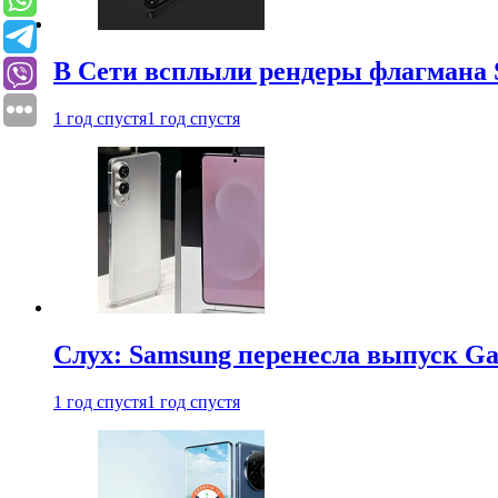
В Сети всплыли рендеры флагмана S
1 год спустя
1 год спустя
Слух: Samsung перенесла выпуск Gal
1 год спустя
1 год спустя