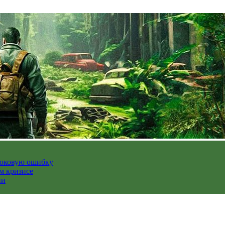
роковую ошибку
м кризисе
ии