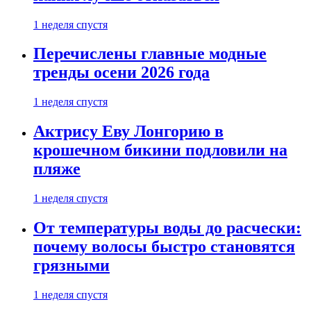
1 неделя спустя
Перечислены главные модные
тренды осени 2026 года
1 неделя спустя
Актрису Еву Лонгорию в
крошечном бикини подловили на
пляже
1 неделя спустя
От температуры воды до расчески:
почему волосы быстро становятся
грязными
1 неделя спустя