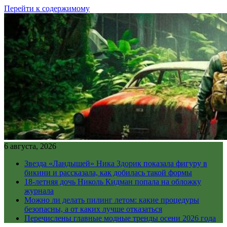
Перейти к содержимому
6 августа, 2026
Звезда «Ландышей» Ника Здорик показала фигуру в
бикини и рассказала, как добилась такой формы
18-летняя дочь Николь Кидман попала на обложку
журнала
Можно ли делать пилинг летом: какие процедуры
безопасны, а от каких лучше отказаться
Перечислены главные модные тренды осени 2026 года