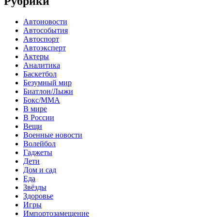
Рубрики
Автоновости
Автособытия
Автоспорт
Автоэксперт
Актеры
Аналитика
Баскетбол
Безумный мир
Биатлон/Лыжи
Бокс/MMA
В мире
В России
Вещи
Военные новости
Волейбол
Гаджеты
Дети
Дом и сад
Еда
Звёзды
Здоровье
Игры
Импортозамещение