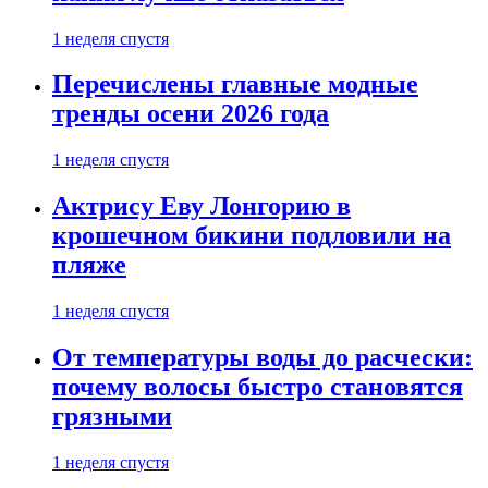
1 неделя спустя
Перечислены главные модные
тренды осени 2026 года
1 неделя спустя
Актрису Еву Лонгорию в
крошечном бикини подловили на
пляже
1 неделя спустя
От температуры воды до расчески:
почему волосы быстро становятся
грязными
1 неделя спустя