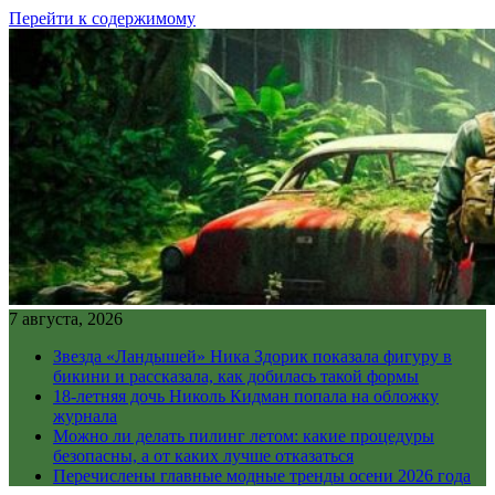
Перейти к содержимому
7 августа, 2026
Звезда «Ландышей» Ника Здорик показала фигуру в
бикини и рассказала, как добилась такой формы
18-летняя дочь Николь Кидман попала на обложку
журнала
Можно ли делать пилинг летом: какие процедуры
безопасны, а от каких лучше отказаться
Перечислены главные модные тренды осени 2026 года