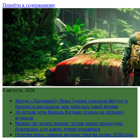
Перейти к содержимому
6 августа, 2026
Звезда «Ландышей» Ника Здорик показала фигуру в
бикини и рассказала, как добилась такой формы
18-летняя дочь Николь Кидман попала на обложку
журнала
Можно ли делать пилинг летом: какие процедуры
безопасны, а от каких лучше отказаться
Перечислены главные модные тренды осени 2026 года