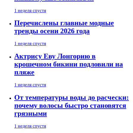
1 неделя спустя
Перечислены главные модные
тренды осени 2026 года
1 неделя спустя
Актрису Еву Лонгорию в
крошечном бикини подловили на
пляже
1 неделя спустя
От температуры воды до расчески:
почему волосы быстро становятся
грязными
1 неделя спустя