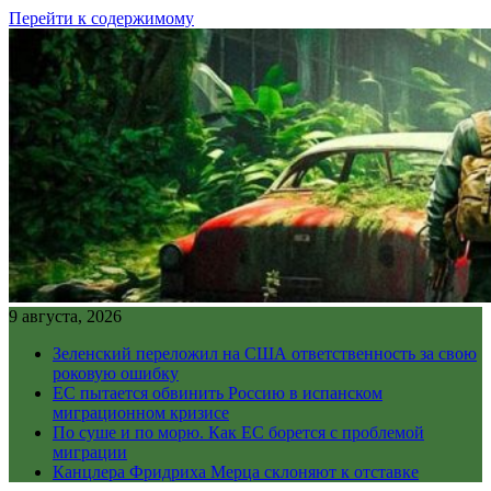
Перейти к содержимому
9 августа, 2026
Зеленский переложил на США ответственность за свою
роковую ошибку
ЕС пытается обвинить Россию в испанском
миграционном кризисе
По суше и по морю. Как ЕС борется с проблемой
миграции
Канцлера Фридриха Мерца склоняют к отставке