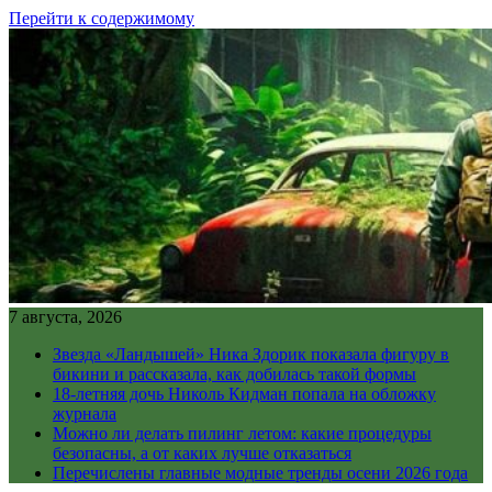
Перейти к содержимому
7 августа, 2026
Звезда «Ландышей» Ника Здорик показала фигуру в
бикини и рассказала, как добилась такой формы
18-летняя дочь Николь Кидман попала на обложку
журнала
Можно ли делать пилинг летом: какие процедуры
безопасны, а от каких лучше отказаться
Перечислены главные модные тренды осени 2026 года