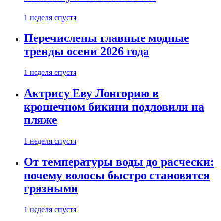
1 неделя спустя
Перечислены главные модные
тренды осени 2026 года
1 неделя спустя
Актрису Еву Лонгорию в
крошечном бикини подловили на
пляже
1 неделя спустя
От температуры воды до расчески:
почему волосы быстро становятся
грязными
1 неделя спустя