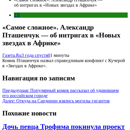
об интригах в «Новых звездах в Африке»
ТВ
«Самое сложное». Александр
Пташенчук — об интригах в «Новых
звездах в Африке»
Газета.Ru
3 года спустя
0
1 минуты
Комик Пташенчук назвал справедливым конфликт с Кучерой
в «Звездах в Африке».
Навигация по записям
Предыдущая:
Популярный комик рассказал об удивившем
его российском городе
Далее:
Откуда на Сардинии взялись могилы гигантов
Похожие новости
Дочь певца Трофима покинула проект