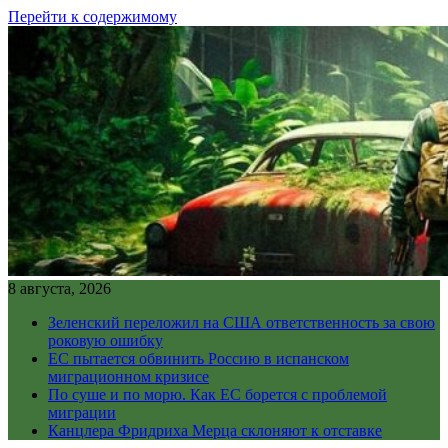
Перейти к содержимому
8 августа, 2026
Зеленский переложил на США ответственность за свою
роковую ошибку
ЕС пытается обвинить Россию в испанском
миграционном кризисе
По суше и по морю. Как ЕС борется с проблемой
миграции
Канцлера Фридриха Мерца склоняют к отставке