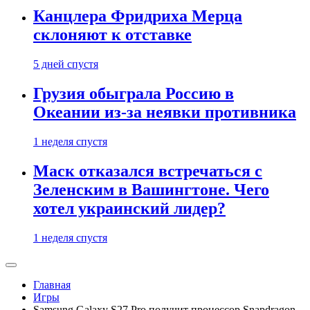
Канцлера Фридриха Мерца
склоняют к отставке
5 дней спустя
Грузия обыграла Россию в
Океании из-за неявки противника
1 неделя спустя
Маск отказался встречаться с
Зеленским в Вашингтоне. Чего
хотел украинский лидер?
1 неделя спустя
Главная
Игры
Samsung Galaxy S27 Pro получит процессор Snapdragon