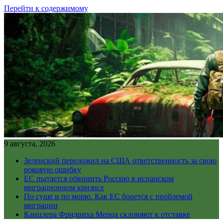
Перейти к содержимому
9 августа, 2026
Зеленский переложил на США ответственность за свою
роковую ошибку
ЕС пытается обвинить Россию в испанском
миграционном кризисе
По суше и по морю. Как ЕС борется с проблемой
миграции
Канцлера Фридриха Мерца склоняют к отставке