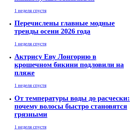
1 неделя спустя
Перечислены главные модные
тренды осени 2026 года
1 неделя спустя
Актрису Еву Лонгорию в
крошечном бикини подловили на
пляже
1 неделя спустя
От температуры воды до расчески:
почему волосы быстро становятся
грязными
1 неделя спустя