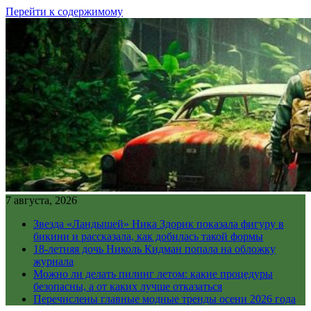
Перейти к содержимому
7 августа, 2026
Звезда «Ландышей» Ника Здорик показала фигуру в
бикини и рассказала, как добилась такой формы
18-летняя дочь Николь Кидман попала на обложку
журнала
Можно ли делать пилинг летом: какие процедуры
безопасны, а от каких лучше отказаться
Перечислены главные модные тренды осени 2026 года