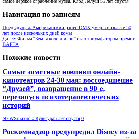
самое дерзкое ограбление музея. Клод Лелуш 55 лет спустя.
Навигация по записям
Предыдущая:
Американский рэпер DMX умер в возрасте 50
лет после нескольких дней комы
Далее:
Фильм “Земля кочевников” стал триумфатором премии
BAFTA
Похожие новости
Самые заметные новинки онлайн-
кинотеатров 24-30 мая: воссоединение
“Друзей”, возвращение в 90-е,
перезапуск психотерапевтических
историй
NEWSru.com :: Культура
5 лет спустя
0
Роскомнадзор предупредил Disney из-за