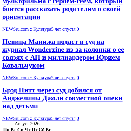
мультфильма c героем-геем, который
боится рассказать родителям о своей
ориентации
NEWSru.com :: Культура
5 лет спустя
0
Певица Манижа подаст в суд на
журнал Wonderzine из-за колонки о ее
связях с АП и миллиардером Юрием
Ковальчуком
NEWSru.com :: Культура
5 лет спустя
0
Брэд Питт через суд добился от
Анджелины Джоли совместной опеки
над детьми
NEWSru.com :: Культура
5 лет спустя
0
Август 2026
Пн
Вт
Ср
Чт
Пт
Сб
Вс