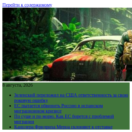
Перейти к содержимому
8 августа, 2026
Зеленский переложил на США ответственность за свою
роковую ошибку
ЕС пытается обвинить Россию в испанском
миграционном кризисе
По суше и по морю. Как ЕС борется с проблемой
миграции
Канцлера Фридриха Мерца склоняют к отставке