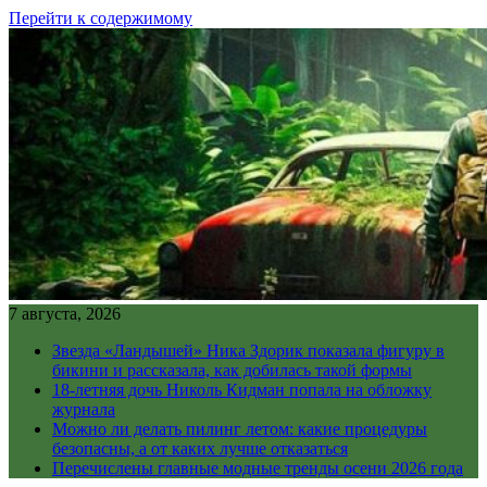
Перейти к содержимому
7 августа, 2026
Звезда «Ландышей» Ника Здорик показала фигуру в
бикини и рассказала, как добилась такой формы
18-летняя дочь Николь Кидман попала на обложку
журнала
Можно ли делать пилинг летом: какие процедуры
безопасны, а от каких лучше отказаться
Перечислены главные модные тренды осени 2026 года