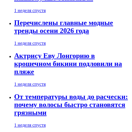
1 неделя спустя
Перечислены главные модные
тренды осени 2026 года
1 неделя спустя
Актрису Еву Лонгорию в
крошечном бикини подловили на
пляже
1 неделя спустя
От температуры воды до расчески:
почему волосы быстро становятся
грязными
1 неделя спустя