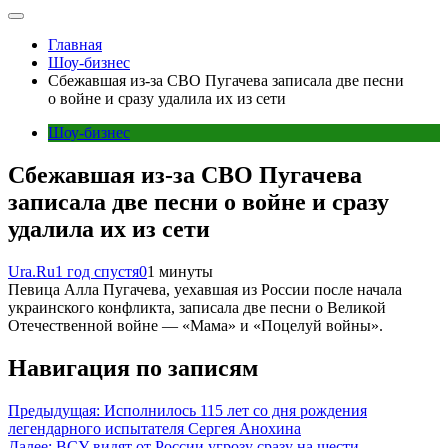
Главная
Шоу-бизнес
Сбежавшая из-за СВО Пугачева записала две песни
о войне и сразу удалила их из сети
Шоу-бизнес
Сбежавшая из-за СВО Пугачева
записала две песни о войне и сразу
удалила их из сети
Ura.Ru
1 год спустя
0
1 минуты
Певица Алла Пугачева, уехавшая из России после начала
украинского конфликта, записала две песни о Великой
Отечественной войне — «Мама» и «Поцелуй войны».
Навигация по записям
Предыдущая:
Исполнилось 115 лет со дня рождения
легендарного испытателя Сергея Анохина
Далее:
ВСУ видят от России угрозу сразу на шести