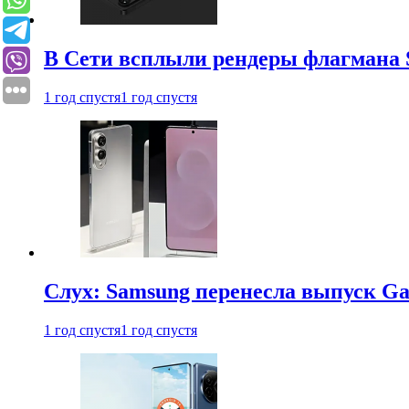
В Сети всплыли рендеры флагмана S
1 год спустя
1 год спустя
Слух: Samsung перенесла выпуск Gal
1 год спустя
1 год спустя