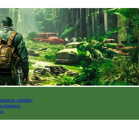
роковую ошибку
м кризисе
ии