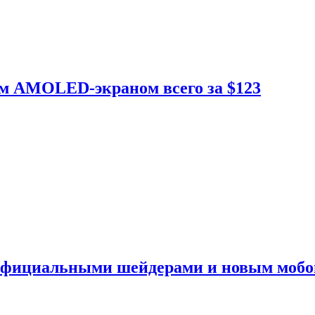
ым AMOLED-экраном всего за $123
 официальными шейдерами и новым моб