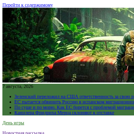
Перейти к содержимому
7 августа, 2026
Зеленский переложил на США ответственность за свою 
ЕС пытается обвинить Россию в испанском миграционно
По суше и по морю. Как ЕС борется с проблемой миграц
Канцлера Фридриха Мерца склоняют к отставке
День игры
Новостная рассылка