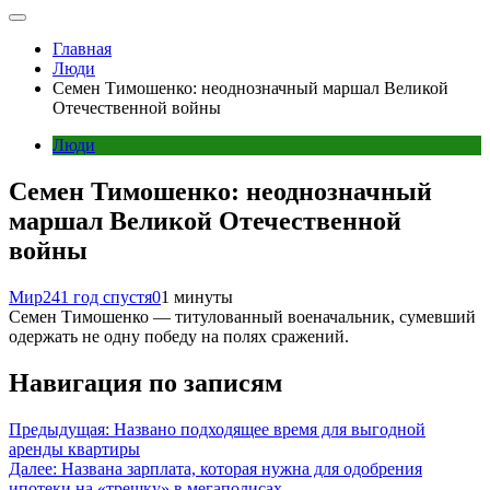
Главная
Люди
Семен Тимошенко: неоднозначный маршал Великой
Отечественной войны
Люди
Семен Тимошенко: неоднозначный
маршал Великой Отечественной
войны
Мир24
1 год спустя
0
1 минуты
Семен Тимошенко — титулованный военачальник, сумевший
одержать не одну победу на полях сражений.
Навигация по записям
Предыдущая:
Названо подходящее время для выгодной
аренды квартиры
Далее:
Названа зарплата, которая нужна для одобрения
ипотеки на «трешку» в мегаполисах