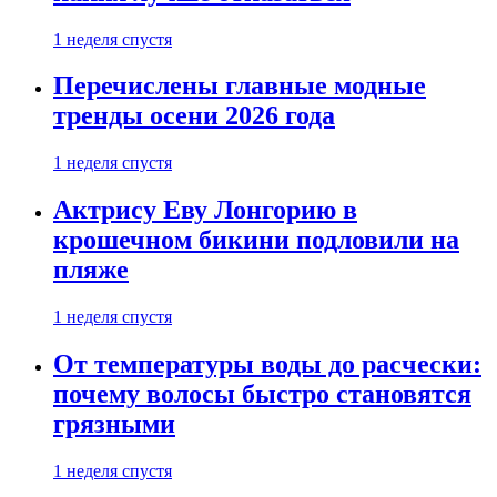
1 неделя спустя
Перечислены главные модные
тренды осени 2026 года
1 неделя спустя
Актрису Еву Лонгорию в
крошечном бикини подловили на
пляже
1 неделя спустя
От температуры воды до расчески:
почему волосы быстро становятся
грязными
1 неделя спустя