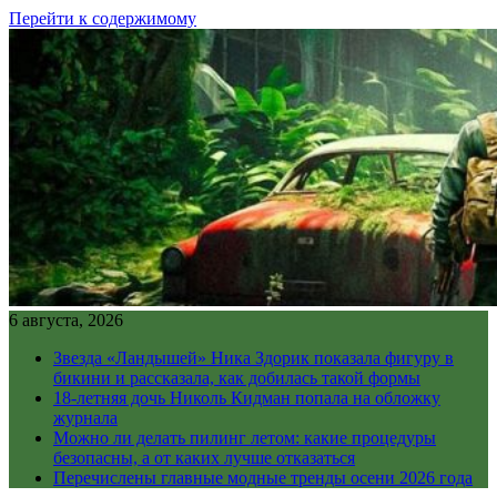
Перейти к содержимому
6 августа, 2026
Звезда «Ландышей» Ника Здорик показала фигуру в
бикини и рассказала, как добилась такой формы
18-летняя дочь Николь Кидман попала на обложку
журнала
Можно ли делать пилинг летом: какие процедуры
безопасны, а от каких лучше отказаться
Перечислены главные модные тренды осени 2026 года