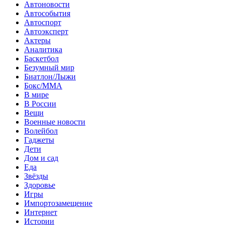
Автоновости
Автособытия
Автоспорт
Автоэксперт
Актеры
Аналитика
Баскетбол
Безумный мир
Биатлон/Лыжи
Бокс/MMA
В мире
В России
Вещи
Военные новости
Волейбол
Гаджеты
Дети
Дом и сад
Еда
Звёзды
Здоровье
Игры
Импортозамещение
Интернет
Истории