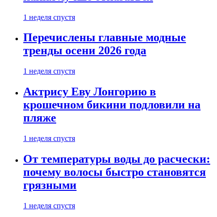
1 неделя спустя
Перечислены главные модные
тренды осени 2026 года
1 неделя спустя
Актрису Еву Лонгорию в
крошечном бикини подловили на
пляже
1 неделя спустя
От температуры воды до расчески:
почему волосы быстро становятся
грязными
1 неделя спустя