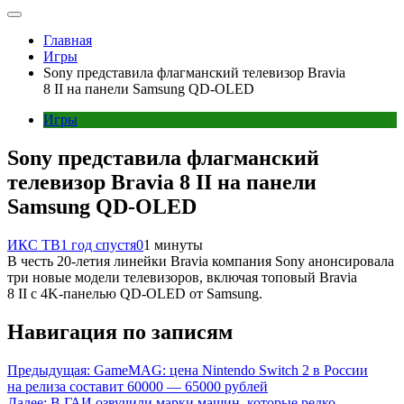
Главная
Игры
Sony представила флагманский телевизор Bravia
8 II на панели Samsung QD-OLED
Игры
Sony представила флагманский
телевизор Bravia 8 II на панели
Samsung QD-OLED
ИКС ТВ
1 год спустя
0
1 минуты
В честь 20-летия линейки Bravia компания Sony анонсировала
три новые модели телевизоров, включая топовый Bravia
8 II с 4K-панелью QD-OLED от Samsung.
Навигация по записям
Предыдущая:
GameMAG: цена Nintendo Switch 2 в России
на релиза составит 60000 — 65000 рублей
Далее:
В ГАИ озвучили марки машин, которые редко