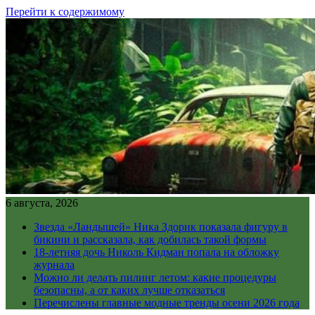
Перейти к содержимому
6 августа, 2026
Звезда «Ландышей» Ника Здорик показала фигуру в
бикини и рассказала, как добилась такой формы
18-летняя дочь Николь Кидман попала на обложку
журнала
Можно ли делать пилинг летом: какие процедуры
безопасны, а от каких лучше отказаться
Перечислены главные модные тренды осени 2026 года