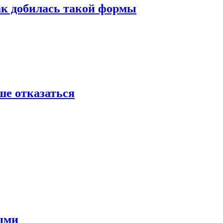
ак добилась такой формы
ше отказаться
ными