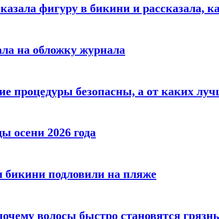
азала фигуру в бикини и рассказала, к
ала на обложку журнала
ие процедуры безопасны, а от каких луч
ы осени 2026 года
 бикини подловили на пляже
 почему волосы быстро становятся гряз