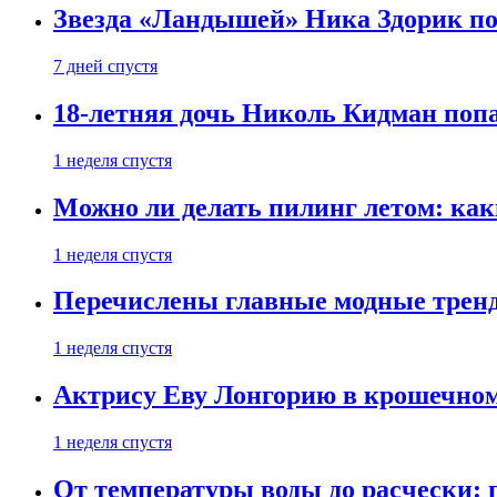
Звезда «Ландышей» Ника Здорик пок
7 дней спустя
18-летняя дочь Николь Кидман поп
1 неделя спустя
Можно ли делать пилинг летом: как
1 неделя спустя
Перечислены главные модные тренд
1 неделя спустя
Актрису Еву Лонгорию в крошечном
1 неделя спустя
От температуры воды до расчески: