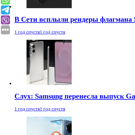
В Сети всплыли рендеры флагмана S
1 год спустя
1 год спустя
Слух: Samsung перенесла выпуск Gal
1 год спустя
1 год спустя