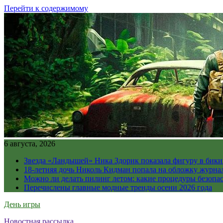
Перейти к содержимому
6 августа, 2026
Звезда «Ландышей» Ника Здорик показала фигуру в бикин
18-летняя дочь Николь Кидман попала на обложку журна
Можно ли делать пилинг летом: какие процедуры безопасн
Перечислены главные модные тренды осени 2026 года
День игры
Новостная рассылка