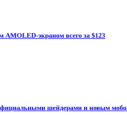
ым AMOLED-экраном всего за $123
 официальными шейдерами и новым моб