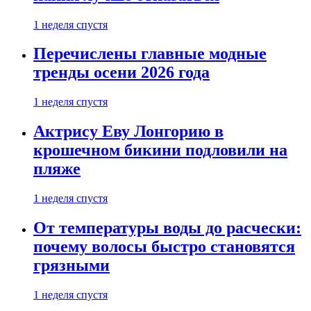
1 неделя спустя
Перечислены главные модные
тренды осени 2026 года
1 неделя спустя
Актрису Еву Лонгорию в
крошечном бикини подловили на
пляже
1 неделя спустя
От температуры воды до расчески:
почему волосы быстро становятся
грязными
1 неделя спустя