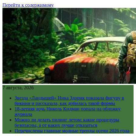
Перейти к содержимому
7 августа, 2026
Звезда «Ландышей» Ника Здорик показала фигуру в
бикини и рассказала, как добилась такой формы
18-летняя дочь Николь Кидман попала на обложку
журнала
Можно ли делать пилинг летом: какие процедуры
безопасны, а от каких лучше отказаться
Перечислены главные модные тренды осени 2026 года