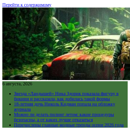
Перейти к содержимому
6 августа, 2026
Звезда «Ландышей» Ника Здорик показала фигуру в
бикини и рассказала, как добилась такой формы
18-летняя дочь Николь Кидман попала на обложку
журнала
Можно ли делать пилинг летом: какие процедуры
безопасны, а от каких лучше отказаться
Перечислены главные модные тренды осени 2026 года