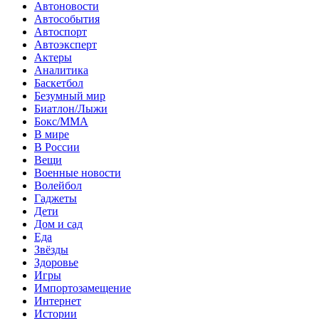
Автоновости
Автособытия
Автоспорт
Автоэксперт
Актеры
Аналитика
Баскетбол
Безумный мир
Биатлон/Лыжи
Бокс/MMA
В мире
В России
Вещи
Военные новости
Волейбол
Гаджеты
Дети
Дом и сад
Еда
Звёзды
Здоровье
Игры
Импортозамещение
Интернет
Истории