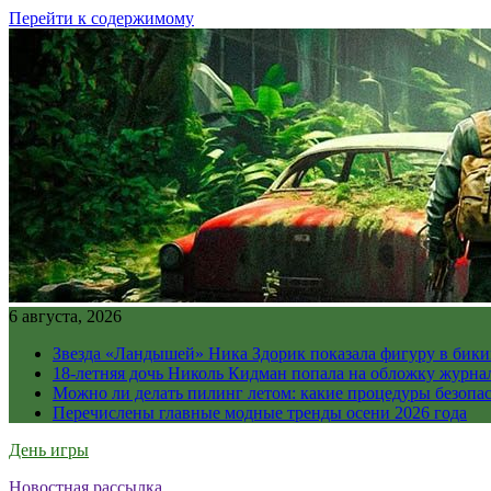
Перейти к содержимому
6 августа, 2026
Звезда «Ландышей» Ника Здорик показала фигуру в бикин
18-летняя дочь Николь Кидман попала на обложку журна
Можно ли делать пилинг летом: какие процедуры безопасн
Перечислены главные модные тренды осени 2026 года
День игры
Новостная рассылка