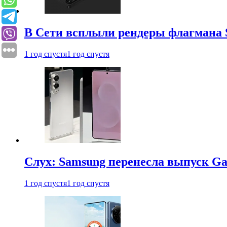
В Сети всплыли рендеры флагмана S
1 год спустя
1 год спустя
Слух: Samsung перенесла выпуск Gal
1 год спустя
1 год спустя