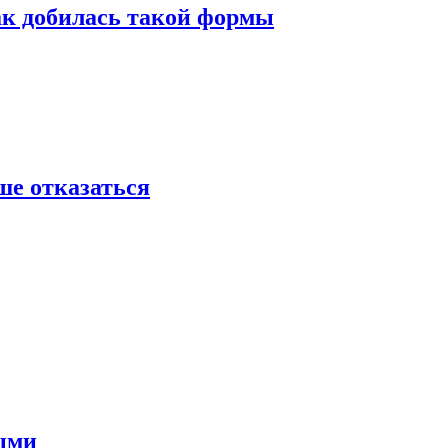
ак добилась такой формы
ше отказаться
ными