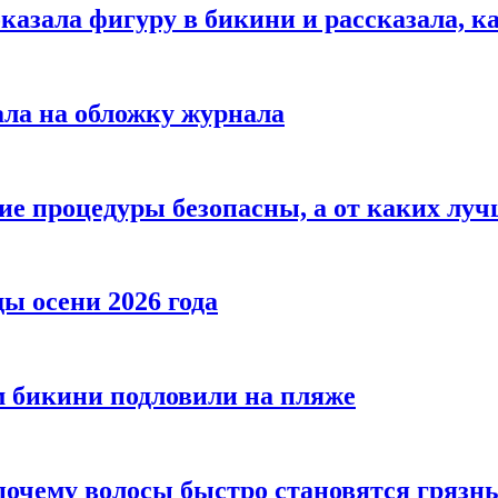
азала фигуру в бикини и рассказала, к
ала на обложку журнала
ие процедуры безопасны, а от каких луч
ы осени 2026 года
 бикини подловили на пляже
 почему волосы быстро становятся гряз