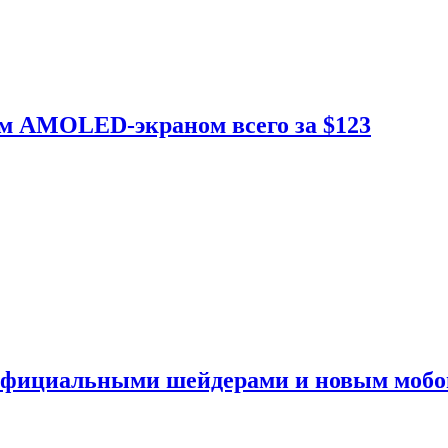
ым AMOLED-экраном всего за $123
 официальными шейдерами и новым моб