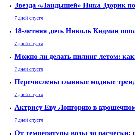
Звезда «Ландышей» Ника Здорик пок
7 дней спустя
18-летняя дочь Николь Кидман поп
7 дней спустя
Можно ли делать пилинг летом: как
7 дней спустя
Перечислены главные модные тренд
7 дней спустя
Актрису Еву Лонгорию в крошечном
7 дней спустя
От температуры воды до расчески: