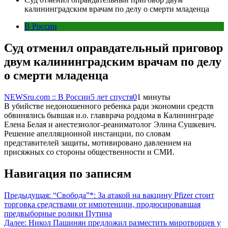
калининградским врачам по делу о смерти младенца
В России
Суд отменил оправдательный приговор
двум калининградским врачам по делу
о смерти младенца
NEWSru.com :: В России
5 лет спустя
0
1 минуты
В убийстве недоношенного ребенка ради экономии средств
обвинялись бывшая и.о. главврача роддома в Калининграде
Елена Белая и анестезиолог-реаниматолог Элина Сушкевич.
Решение апелляционной инстанции, по словам
представителей защиты, мотивировано давлением на
присяжных со стороны общественности и СМИ.
Навигация по записям
Предыдущая:
“Свобода”*: За атакой на вакцину Pfizer стоит
торговка средствами от импотенции, продюсировавшая
предвыборные ролики Путина
Далее:
Никол Пашинян предложил разместить миротворцев у