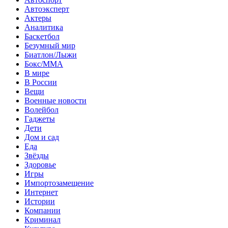
Автоэксперт
Актеры
Аналитика
Баскетбол
Безумный мир
Биатлон/Лыжи
Бокс/MMA
В мире
В России
Вещи
Военные новости
Волейбол
Гаджеты
Дети
Дом и сад
Еда
Звёзды
Здоровье
Игры
Импортозамещение
Интернет
Истории
Компании
Криминал