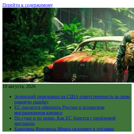
Перейти к содержимому
10 августа, 2026
Зеленский переложил на США ответственность за свою
роковую ошибку
ЕС пытается обвинить Россию в испанском
миграционном кризисе
По суше и по морю. Как ЕС борется с проблемой
миграции
Канцлера Фридриха Мерца склоняют к отставке