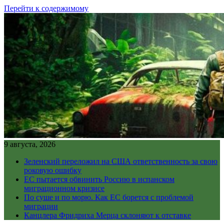
Перейти к содержимому
9 августа, 2026
Зеленский переложил на США ответственность за свою
роковую ошибку
ЕС пытается обвинить Россию в испанском
миграционном кризисе
По суше и по морю. Как ЕС борется с проблемой
миграции
Канцлера Фридриха Мерца склоняют к отставке