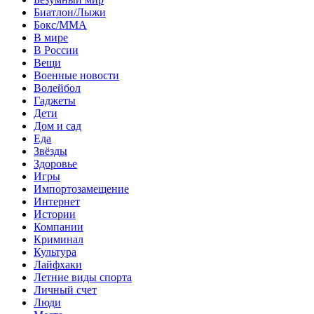
Биатлон/Лыжи
Бокс/MMA
В мире
В России
Вещи
Военные новости
Волейбол
Гаджеты
Дети
Дом и сад
Еда
Звёзды
Здоровье
Игры
Импортозамещение
Интернет
Истории
Компании
Криминал
Культура
Лайфхаки
Летние виды спорта
Личный счет
Люди