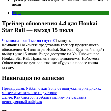
июля
Игры
Трейлер обновления 4.4 для Honkai
Star Rail — выход 15 июля
Чемпионат.com
1 месяц спустя
0
1 минуты
Компания HoYoverse представила трейлер предстоящего
обновления 4. 4 для игры Honkai: Star Rail. Крупный апдейт
выйдет уже 15 июля. Видео доступно на YouTube-канале
Honkai: Star Rail. Права на видео принадлежат HoYoverse.
Обновление получило название «Гудок на пороге конца
света».
Навигация по записям
Предыдущая:
Nikkei: отказ Sony от выпуска игр на дисках
может изменить всю индустрию
Далее:
Как быстро перебрать малину, не раздавив:
непопулярный лайфхак