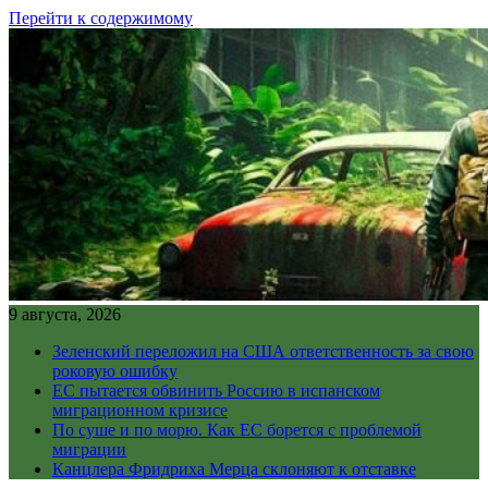
Перейти к содержимому
9 августа, 2026
Зеленский переложил на США ответственность за свою
роковую ошибку
ЕС пытается обвинить Россию в испанском
миграционном кризисе
По суше и по морю. Как ЕС борется с проблемой
миграции
Канцлера Фридриха Мерца склоняют к отставке