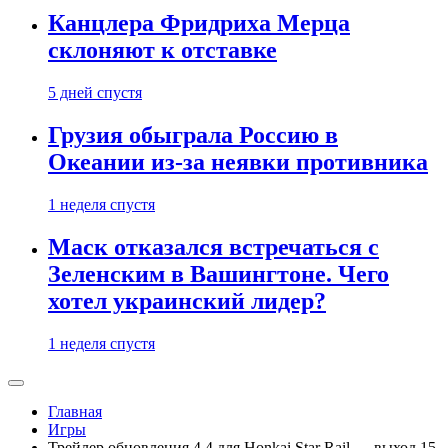
Канцлера Фридриха Мерца
склоняют к отставке
5 дней спустя
Грузия обыграла Россию в
Океании из-за неявки противника
1 неделя спустя
Маск отказался встречаться с
Зеленским в Вашингтоне. Чего
хотел украинский лидер?
1 неделя спустя
Главная
Игры
Трейлер обновления 4.4 для Honkai Star Rail — выход 15