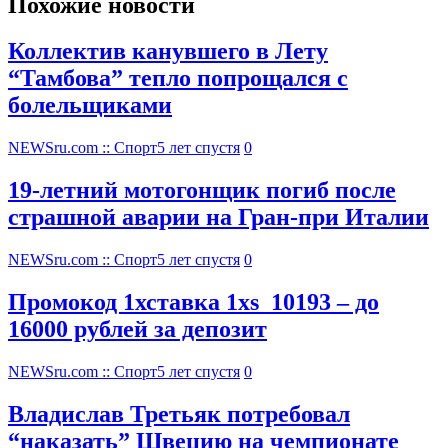
Похожие новости
Коллектив канувшего в Лету
“Тамбова” тепло попрощался с
болельщиками
NEWSru.com :: Спорт
5 лет спустя
0
19-летний мотогонщик погиб после
страшной аварии на Гран-при Италии
NEWSru.com :: Спорт
5 лет спустя
0
Промокод 1хставка 1xs_10193 – до
16000 рублей за депозит
NEWSru.com :: Спорт
5 лет спустя
0
Владислав Третьяк потребовал
“наказать” Швецию на чемпионате