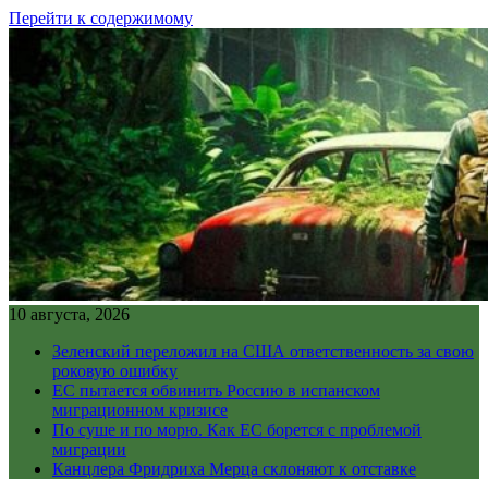
Перейти к содержимому
10 августа, 2026
Зеленский переложил на США ответственность за свою
роковую ошибку
ЕС пытается обвинить Россию в испанском
миграционном кризисе
По суше и по морю. Как ЕС борется с проблемой
миграции
Канцлера Фридриха Мерца склоняют к отставке