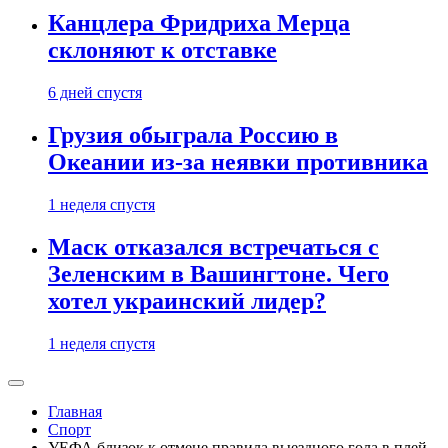
Канцлера Фридриха Мерца
склоняют к отставке
6 дней спустя
Грузия обыграла Россию в
Океании из-за неявки противника
1 неделя спустя
Маск отказался встречаться с
Зеленским в Вашингтоне. Чего
хотел украинский лидер?
1 неделя спустя
Главная
Спорт
УЕФА близок к отмене правила выездного гола в плей-