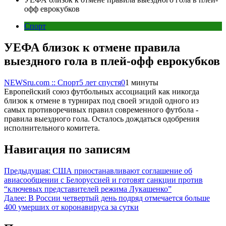
офф еврокубков
Спорт
УЕФА близок к отмене правила
выездного гола в плей-офф еврокубков
NEWSru.com :: Спорт
5 лет спустя
0
1 минуты
Европейский союз футбольных ассоциаций как никогда
близок к отмене в турнирах под своей эгидой одного из
самых противоречивых правил современного футбола -
правила выездного гола. Осталось дождаться одобрения
исполнительного комитета.
Навигация по записям
Предыдущая:
США приостанавливают соглашение об
авиасообщении с Белоруссией и готовят санкции против
“ключевых представителей режима Лукашенко”
Далее:
В России четвертый день подряд отмечается больше
400 умерших от коронавируса за сутки