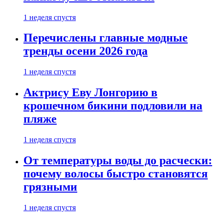
1 неделя спустя
Перечислены главные модные
тренды осени 2026 года
1 неделя спустя
Актрису Еву Лонгорию в
крошечном бикини подловили на
пляже
1 неделя спустя
От температуры воды до расчески:
почему волосы быстро становятся
грязными
1 неделя спустя