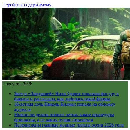
Перейти к содержимому
7 августа, 2026
Звезда «Ландышей» Ника Здорик показала фигуру в
бикини и рассказала, как добилась такой формы
18-летняя дочь Николь Кидман попала на обложку
журнала
Можно ли делать пилинг летом: какие процедуры
безопасны, а от каких лучше отказаться
Перечислены главные модные тренды осени 2026 года