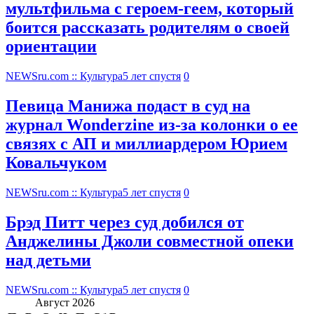
мультфильма c героем-геем, который
боится рассказать родителям о своей
ориентации
NEWSru.com :: Культура
5 лет спустя
0
Певица Манижа подаст в суд на
журнал Wonderzine из-за колонки о ее
связях с АП и миллиардером Юрием
Ковальчуком
NEWSru.com :: Культура
5 лет спустя
0
Брэд Питт через суд добился от
Анджелины Джоли совместной опеки
над детьми
NEWSru.com :: Культура
5 лет спустя
0
Август 2026