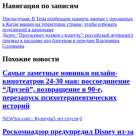
Навигация по записям
Предыдущая:
В Tesla пообещали хранить данные с проданных
в Китае машин на территории страны, чтобы избежать
подозрений в шпионаже
Далее:
“Протасевич должен сдохнуть”: российский журналист
призвал к расправе над блогером в передаче Владимира
Соловьева
Похожие новости
Самые заметные новинки онлайн-
кинотеатров 24-30 мая: воссоединение
“Друзей”, возвращение в 90-е,
перезапуск психотерапевтических
историй
NEWSru.com :: Культура
5 лет спустя
0
Роскомнадзор предупредил Disney из-за